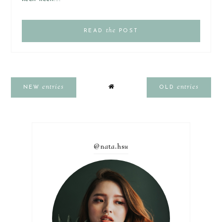
the
READ
POST
entries
entries
NEW
OLD
@n
a
t
a
.hs
u