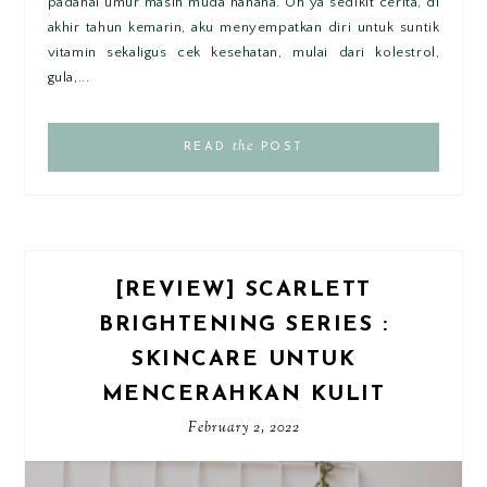
padahal umur masih muda hahaha. Oh ya sedikit cerita, di
akhir tahun kemarin, aku menyempatkan diri untuk suntik
vitamin sekaligus cek kesehatan, mulai dari kolestrol,
gula,...
the
READ
POST
[REVIEW] SCARLETT
BRIGHTENING SERIES :
SKINCARE UNTUK
MENCERAHKAN KULIT
February 2, 2022