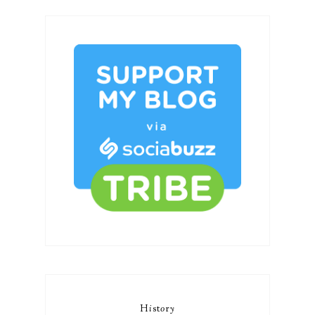
H
i
st
o
r
y