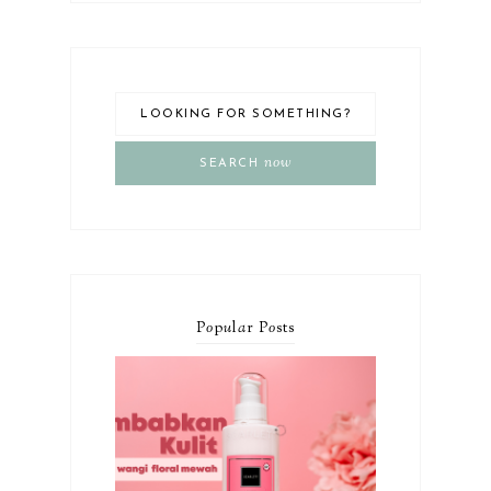
now
SEARCH
P
o
p
u
l
a
r P
o
sts