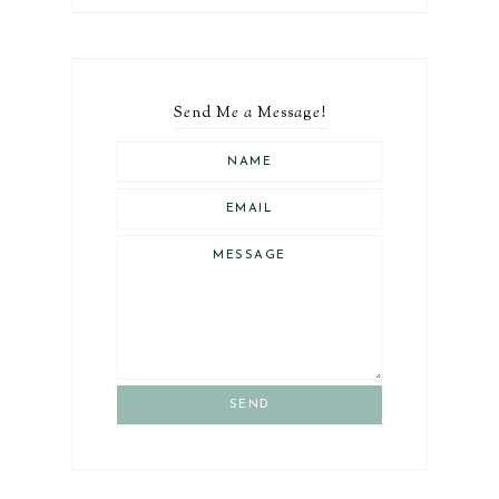
S
e
nd M
e
a
M
e
ss
a
g
e
!
SEND