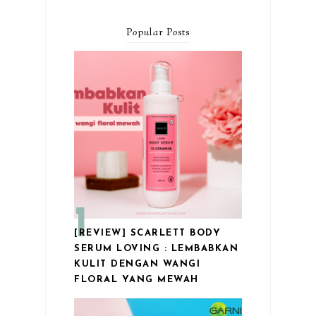
P
o
p
u
l
a
r P
o
sts
[REVIEW] SCARLETT BODY
SERUM LOVING : LEMBABKAN
KULIT DENGAN WANGI
FLORAL YANG MEWAH