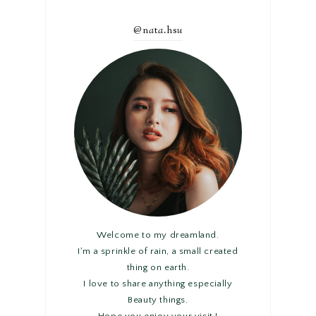
@n
a
t
a
.hs
u
Welcome to my dreamland.
I'm a sprinkle of rain, a small created
thing on earth.
I love to share anything especially
Beauty things.