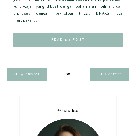
kulit wajah yang dibuat dengan bahan alami pilihan, dan
diproses dengan teknologi tinggi. DNARS juga
merupakan...
the
READ
POST
entries
entries
NEW
OLD
@n
a
t
a
.hs
u