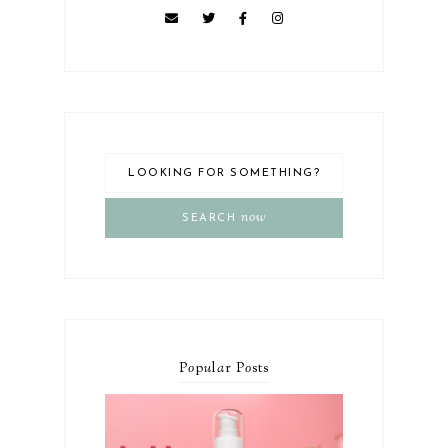
now
SEARCH
P
o
p
u
l
a
r P
o
sts