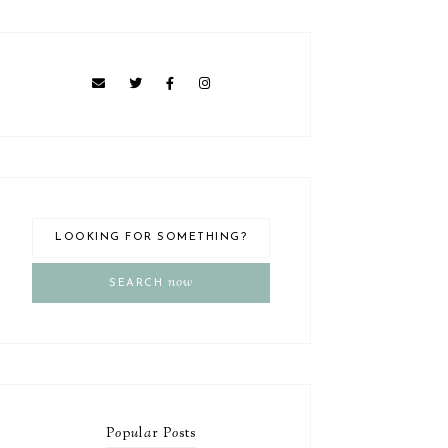
now
SEARCH
P
o
p
u
l
a
r P
o
sts