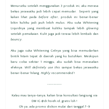
Menurutku setelah menggunakan 3 produk ini, aku merasa
bekas jerawatku jadi lebih cepat memudar. Seperti yang
kalian lihat pada
before after
, produk ini benar-benar
bikin kulitku jadi jauh lebih mulus. Aku suka Whitening
Liquidnya yang membuat kulitku tampak lebih
glowing
setelah pemakaian. Kulit juga jadi terasa lebih lembab dan
bouncy
.
Aku juga suka Whitening Gelnya yang bisa memudarkan
bintik hitam tepat di daerah yang ku butuhkan. Meskipun
baru coba sekitar 1 minggu, aku sudah bisa merasakan
efeknya.
Will definitely use this
sampai bekas jerawatku
benar-benar hilang.
Highly recommended
!
---------
Kalau mau tanya-tanya, kalian bisa konsultasi langsung via
DM IG @dr.hsieh.id, gratis loh !
Oh ya, ada promo diskon mulai dari tanggal 7-9