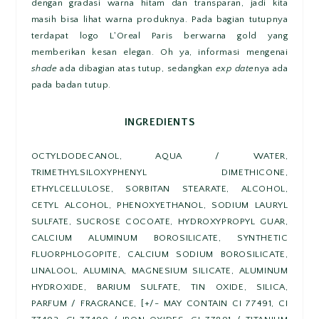
dengan gradasi warna hitam dan transparan, jadi kita
masih bisa lihat warna produknya. Pada bagian tutupnya
terdapat logo L'Oreal Paris berwarna gold yang
memberikan kesan elegan. Oh ya, informasi mengenai
shade
ada dibagian atas tutup, sedangkan
exp date
nya ada
pada badan tutup.
INGREDIENTS
OCTYLDODECANOL, AQUA / WATER,
TRIMETHYLSILOXYPHENYL DIMETHICONE,
ETHYLCELLULOSE, SORBITAN STEARATE, ALCOHOL,
CETYL ALCOHOL, PHENOXYETHANOL, SODIUM LAURYL
SULFATE, SUCROSE COCOATE, HYDROXYPROPYL GUAR,
CALCIUM ALUMINUM BOROSILICATE, SYNTHETIC
FLUORPHLOGOPITE, CALCIUM SODIUM BOROSILICATE,
LINALOOL, ALUMINA, MAGNESIUM SILICATE, ALUMINUM
HYDROXIDE, BARIUM SULFATE, TIN OXIDE, SILICA,
PARFUM / FRAGRANCE, [+/- MAY CONTAIN CI 77491, CI