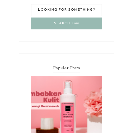
now
SEARCH
P
o
p
u
l
a
r P
o
sts