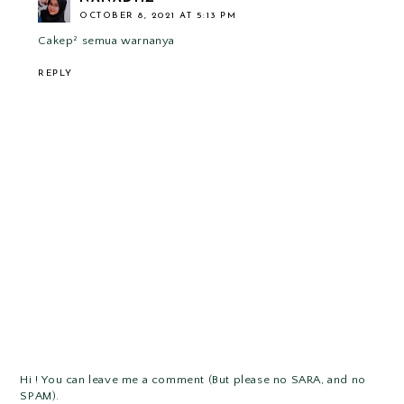
OCTOBER 8, 2021 AT 5:13 PM
Cakep² semua warnanya
REPLY
Hi ! You can leave me a comment (But please no SARA, and no
SPAM).