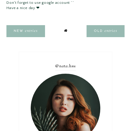
Don't forget to use google account ^^
Have a nice day ❤
entries
entries
NEW
OLD
@n
a
t
a
.hs
u