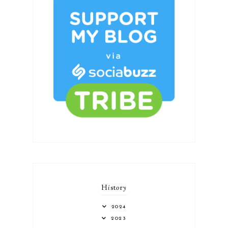
H
i
st
o
r
y
2024
2023