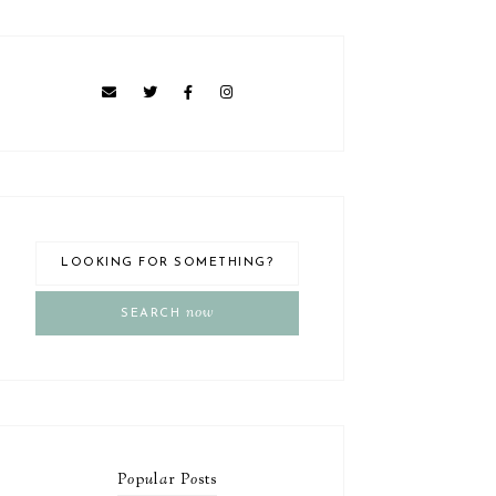
now
SEARCH
P
o
p
u
l
a
r P
o
sts