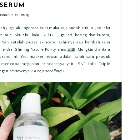
SERUM
vember 12, 2019
lah juga, aku ngerasa cuci muka saja sudah cukup. Jadi aku
saja. Aku akui kalau kulitku juga jadi kering dan kusam,
 Nah setelah puasa skincare, akhirnya aku kembali rajin
re dari Shining Nature Purity alias
SNP
. Mungkin diantara
rand ini.
Yes
, masker hewan adalah salah satu produk
u mencoba rangkaian skincarenya yaitu SNP Lab+ Triple
ngan reviewnya ?
Keep scrolling
!