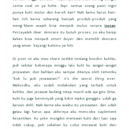
cerita soal ini ya hehe. Tapi, semua orang pasti ingin
punya kulit mulus dan bersih kan? Nah kamu harus hati-
hati loh karna sekarang banyak produk-produk yang
meng-klaim wajah bisa menjadi mulus secara
instan
.
Percayalah dear, skincare itu butuh proses, so aku harap
kalian bisa menjadi
smart buyer
dan memilih skincare
yang aman. Sayangi kulitmu ya hihi.
Di post ini aku mau share sedikit tentang kondisi kulitku,
jadi sekitar beberapa minggu lalu kulit ku sangat-sangat
jerawatan, dan bahkan aku sampai ditanya oleh temenku
"kok lu jadi jerawatan?",
it's the worst thing ever
.
Maksudku, aku sudah melakukan yang terbaik untuk
kulitku, dan jerawat kadang tetap masih ada aja gitu (btw,
kulit ku juga berminyak yang bikin makin gengges, udah ga
karuan deh). Nah karna aku waktu itu jerawatan, dan udah
gatau lagi harus apa, akhirnya aku mencoba suplement
kecantikan. Ku pikir mungkin merawat kulit dari luar saja
tidak cukup, jadi sekalian ku coba merawat kulit dari