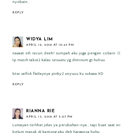
nyobain...
REPLY
WIDYA LIM
APRIL 12, 2018 AT 10:43 PM
naaaat iiih racun deeh! sumpah aku juga pengen cobain :((
tp masih takut2 kalau sesuatu yg diminum gt huhuu
btw salfok flatlaynya pinky2 unyuuu ku sukaaa XD
REPLY
RIANNA RIE
APRIL 13, 2018 AT 5:07 PM
Lumayan terlihat jelas ya perubahan-nya , tapi buat saat ini
belum masuk di kantong aku deh harganya huhu