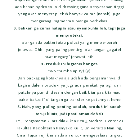
ada bahan hydrocolloid dressing guna penyerapan tinggi
yang akan menyerap lebih banyak cairan (nanah). Juga
mengurangi pigmentasi biar ga berbekas.
3. Bahkan ga cuma nutupin atau nyembuhin loh, tapi juga
memproteksi.
biar ga ada bakteri atau polusi yang memperparah
jerawat. Ohh ! yang paling penting, biar tangan ga gatel
buat megang" jerawat. hihi
4. Produk ini higienis banget.
two thumbs up (y) (y)
Dari packaging kotaknya aja udah ada pengamannya, di
bagian dalem produknya juga ada perekatnya lagi, dan
patchnya pun di desain dengan baik biar pas kita mau
pake, bakteri" di tangan ga transfer ke patchnya. hehe
5. Nah, yang paling penting adalah, produk ini sudah
teruji klinis, jadi pasti aman deh :D
FYI, Pengamatan klinis dilakukan BenQ Medical Center di
Fakultas Kedokteran Penyakit Kulit, Universitas Nanjing,
Cina. Tujuan uji klinis adalah untuk mengevaluasi tingkat