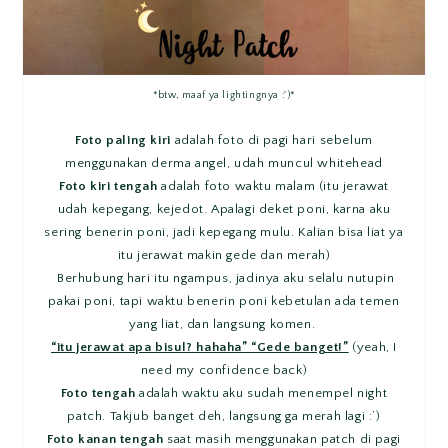
*btw, maaf ya lightingnya :')*
Foto paling kiri
adalah foto di pagi hari sebelum
menggunakan derma angel, udah muncul whitehead
Foto kiri tengah
adalah foto waktu malam (itu jerawat
udah kepegang, kejedot. Apalagi deket poni, karna aku
sering benerin poni, jadi kepegang mulu. Kalian bisa liat ya
itu jerawat makin gede dan merah)
Berhubung hari itu ngampus, jadinya aku selalu nutupin
pakai poni, tapi waktu benerin poni kebetulan ada temen
yang liat, dan langsung komen.
“itu jerawat apa bisul? hahaha” “Gede banget!”
(yeah, I
need my confidence back)
Foto tengah
adalah waktu aku sudah menempel night
patch. Takjub banget deh, langsung ga merah lagi :’)
Foto kanan tengah
saat masih menggunakan patch di pagi