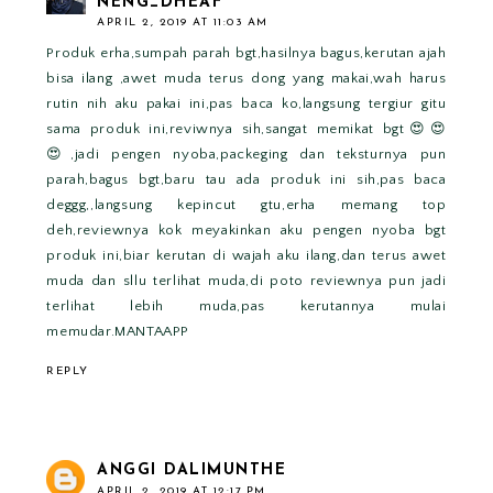
NENG_DHEAF
APRIL 2, 2019 AT 11:03 AM
Produk erha,sumpah parah bgt,hasilnya bagus,kerutan ajah
bisa ilang ,awet muda terus dong yang makai,wah harus
rutin nih aku pakai ini,pas baca ko,langsung tergiur gitu
sama produk ini,reviwnya sih,sangat memikat bgt😍😍
😍,jadi pengen nyoba,packeging dan teksturnya pun
parah,bagus bgt,baru tau ada produk ini sih,pas baca
deggg,,langsung kepincut gtu,erha memang top
deh,reviewnya kok meyakinkan aku pengen nyoba bgt
produk ini,biar kerutan di wajah aku ilang,dan terus awet
muda dan sllu terlihat muda,di poto reviewnya pun jadi
terlihat lebih muda,pas kerutannya mulai
memudar.MANTAAPP
REPLY
ANGGI DALIMUNTHE
APRIL 2, 2019 AT 12:17 PM