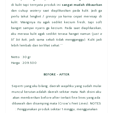
di kulit tapi ternyata produk ini
sangat mudah dibaurkan
dan cukup
watery
saat diaplikasikan pada kulit. Jadi ga
perlu takut lengket /
greasy
ya karna cepat meresap di
kulit. Wanginya itu agak sedikit kecium fresh, tapi soft
banget sampai nyaris ga kecium. Pada saat diaplikasikan,
aku merasa kulit agak sedikit terasa hangat namun (
just a
lil' bit kok
, jadi sama sekali tidak mengganggu). Kulit jadi
lebih lembab dan terlihat sehat ^^
Netto : 30 gr
Harga : 209.500
BEFORE - AFTER
Seperti
yang aku bilang, daerah wajahku yang sudah mulai
muncul kerutan adalah daerah sekitar mata. Nah disini aku
akan memberikan before after terkait fine lines yang ada
dibawah dan disamping mata (Crow's Feet Lines). NOTES
: Penggunakan produk sekitar 1 minggu, menggunakan