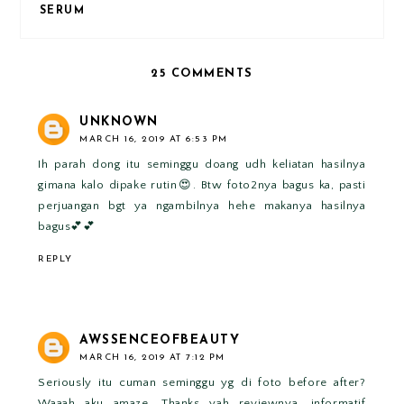
SERUM
25 COMMENTS
UNKNOWN
MARCH 16, 2019 AT 6:53 PM
Ih parah dong itu seminggu doang udh keliatan hasilnya
gimana kalo dipake rutin😍. Btw foto2nya bagus ka, pasti
perjuangan bgt ya ngambilnya hehe makanya hasilnya
bagus💕💕
REPLY
AWSSENCEOFBEAUTY
MARCH 16, 2019 AT 7:12 PM
Seriously itu cuman seminggu yg di foto before after?
Waaah aku amaze. Thanks yah reviewnya, informatif