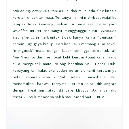
Still on my early 20s
, tapi aku sudah mulai ada fine lines /
kerutan di sekitar mata. Tentunya hal ini membuat wajahku
tampak tidak kencang, selain itu pada saat tersenyum
wrinkles
ini terlihat sangat mengganggu huhu.
Wrinkles
atau
fine lines
terbentuk tidak hanya karna “penuaan”,
namun juga gaya hidup. Dari kecil aku memang suka sekali
“mengucek” mata dengan kasar, sehingga terbentuk lah
fine lines
itu dan membuat kulit kendur (buat kalian yang
suka mengucek mata, tolong hentikan ya ! Haha). Duh,
kebayang kan kalau aku sudah berumur, nanti kerutannya
bakal separah apa ? Nah setelah baca-baca, aku
menemukan bahwa ternyata kerutan bisa dihilangkan
dengan treatment atau skincare khusus. Akhirnya aku
tertarik untuk mencoba salah satu brand yaitu ERHA.